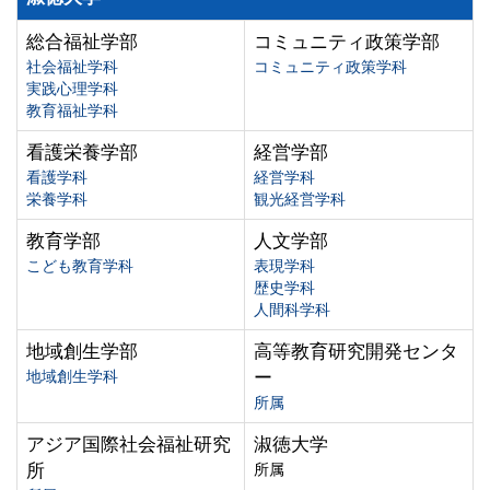
総合福祉学部
コミュニティ政策学部
社会福祉学科
コミュニティ政策学科
実践心理学科
教育福祉学科
看護栄養学部
経営学部
看護学科
経営学科
栄養学科
観光経営学科
教育学部
人文学部
こども教育学科
表現学科
歴史学科
人間科学科
地域創生学部
高等教育研究開発センタ
地域創生学科
ー
所属
アジア国際社会福祉研究
淑徳大学
所
所属