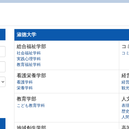
淑徳大学
総合福祉学部
コ
社会福祉学科
コ
実践心理学科
教育福祉学科
看護栄養学部
経
看護学科
経
栄養学科
観
教育学部
人
こども教育学科
表
歴
人
地域創生学部
高