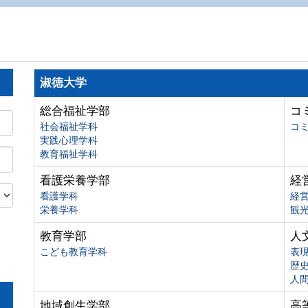
淑徳大学
総合福祉学部
コ
社会福祉学科
コ
実践心理学科
教育福祉学科
看護栄養学部
経
看護学科
経
栄養学科
観
教育学部
人
こども教育学科
表
歴
人
地域創生学部
高