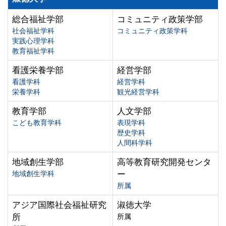
総合福祉学部
コミュニティ政策学部
社会福祉学科
コミュニティ政策学科
実践心理学科
教育福祉学科
看護栄養学部
経営学部
看護学科
経営学科
栄養学科
観光経営学科
教育学部
人文学部
こども教育学科
表現学科
歴史学科
人間科学科
地域創生学部
高等教育研究開発センタ
地域創生学科
ー
所属
アジア国際社会福祉研究
淑徳大学
所
所属