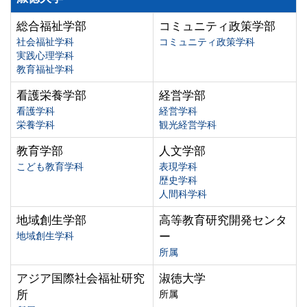
総合福祉学部
コミュニティ政策学部
社会福祉学科
コミュニティ政策学科
実践心理学科
教育福祉学科
看護栄養学部
経営学部
看護学科
経営学科
栄養学科
観光経営学科
教育学部
人文学部
こども教育学科
表現学科
歴史学科
人間科学科
地域創生学部
高等教育研究開発センタ
地域創生学科
ー
所属
アジア国際社会福祉研究
淑徳大学
所
所属