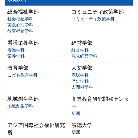
総合福祉学部
コミュニティ政策学部
社会福祉学科
コミュニティ政策学科
実践心理学科
教育福祉学科
看護栄養学部
経営学部
看護学科
経営学科
栄養学科
観光経営学科
教育学部
人文学部
こども教育学科
表現学科
歴史学科
人間科学科
地域創生学部
高等教育研究開発センタ
地域創生学科
ー
所属
アジア国際社会福祉研究
淑徳大学
所
所属