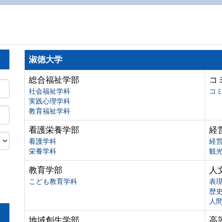
淑徳大学
総合福祉学部
コ
社会福祉学科
コ
実践心理学科
教育福祉学科
看護栄養学部
経
看護学科
経
栄養学科
観
教育学部
人
こども教育学科
表
歴
人
地域創生学部
高