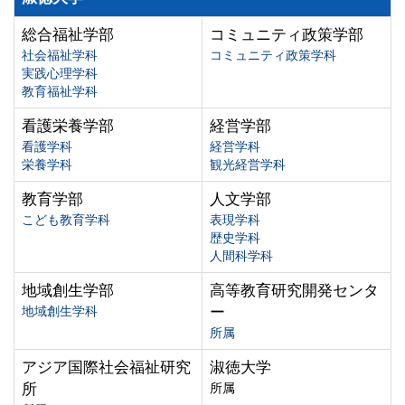
総合福祉学部
コミュニティ政策学部
社会福祉学科
コミュニティ政策学科
実践心理学科
教育福祉学科
看護栄養学部
経営学部
看護学科
経営学科
栄養学科
観光経営学科
教育学部
人文学部
こども教育学科
表現学科
歴史学科
人間科学科
地域創生学部
高等教育研究開発センタ
地域創生学科
ー
所属
アジア国際社会福祉研究
淑徳大学
所
所属