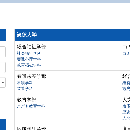
淑徳大学
総合福祉学部
コ
社会福祉学科
コ
実践心理学科
教育福祉学科
看護栄養学部
経
看護学科
経
栄養学科
観
教育学部
人
こども教育学科
表
歴
人
地域創生学部
高