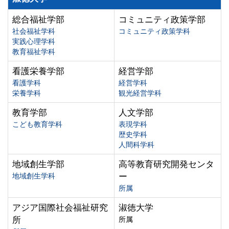
総合福祉学部
コミュニティ政策学部
社会福祉学科
コミュニティ政策学科
実践心理学科
教育福祉学科
看護栄養学部
経営学部
看護学科
経営学科
栄養学科
観光経営学科
教育学部
人文学部
こども教育学科
表現学科
歴史学科
人間科学科
地域創生学部
高等教育研究開発センタ
地域創生学科
ー
所属
アジア国際社会福祉研究
淑徳大学
所
所属