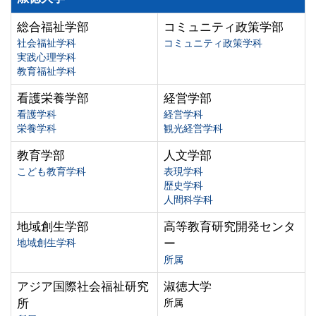
総合福祉学部
コミュニティ政策学部
社会福祉学科
コミュニティ政策学科
実践心理学科
教育福祉学科
看護栄養学部
経営学部
看護学科
経営学科
栄養学科
観光経営学科
教育学部
人文学部
こども教育学科
表現学科
歴史学科
人間科学科
地域創生学部
高等教育研究開発センタ
地域創生学科
ー
所属
アジア国際社会福祉研究
淑徳大学
所
所属