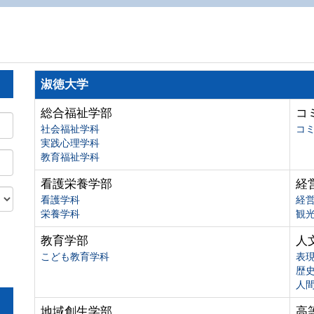
淑徳大学
総合福祉学部
コ
社会福祉学科
コ
実践心理学科
教育福祉学科
看護栄養学部
経
看護学科
経
栄養学科
観
教育学部
人
こども教育学科
表
歴
人
地域創生学部
高