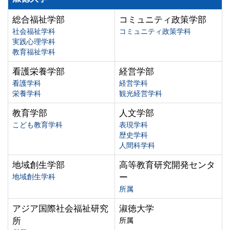
総合福祉学部
コミュニティ政策学部
社会福祉学科
コミュニティ政策学科
実践心理学科
教育福祉学科
看護栄養学部
経営学部
看護学科
経営学科
栄養学科
観光経営学科
教育学部
人文学部
こども教育学科
表現学科
歴史学科
人間科学科
地域創生学部
高等教育研究開発センタ
地域創生学科
ー
所属
アジア国際社会福祉研究
淑徳大学
所
所属