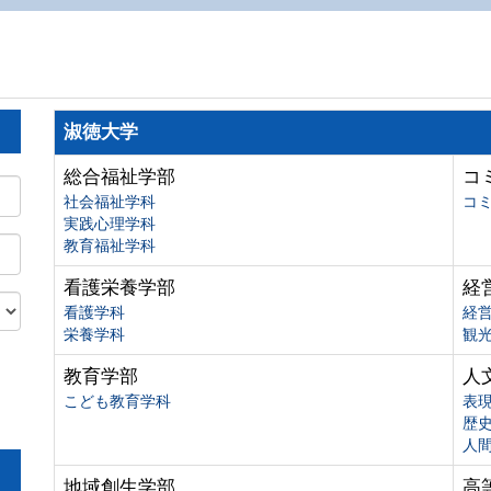
淑徳大学
総合福祉学部
コ
社会福祉学科
コ
実践心理学科
教育福祉学科
看護栄養学部
経
看護学科
経
栄養学科
観
教育学部
人
こども教育学科
表
歴
人
地域創生学部
高