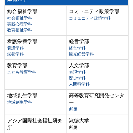
総合福祉学部
コミュニティ政策学部
社会福祉学科
コミュニティ政策学科
実践心理学科
教育福祉学科
看護栄養学部
経営学部
看護学科
経営学科
栄養学科
観光経営学科
教育学部
人文学部
こども教育学科
表現学科
歴史学科
人間科学科
地域創生学部
高等教育研究開発センタ
地域創生学科
ー
所属
アジア国際社会福祉研究
淑徳大学
所
所属