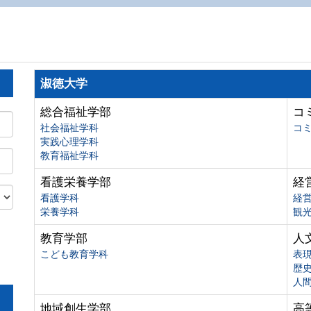
淑徳大学
総合福祉学部
コ
社会福祉学科
コ
実践心理学科
教育福祉学科
看護栄養学部
経
看護学科
経
栄養学科
観
教育学部
人
こども教育学科
表
歴
人
地域創生学部
高