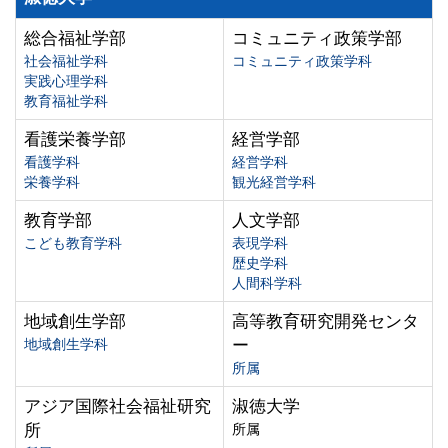
総合福祉学部
コミュニティ政策学部
社会福祉学科
コミュニティ政策学科
実践心理学科
教育福祉学科
看護栄養学部
経営学部
看護学科
経営学科
栄養学科
観光経営学科
教育学部
人文学部
こども教育学科
表現学科
歴史学科
人間科学科
地域創生学部
高等教育研究開発センタ
地域創生学科
ー
所属
アジア国際社会福祉研究
淑徳大学
所
所属