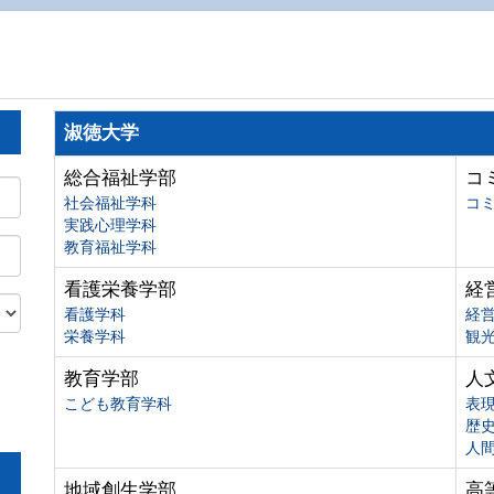
淑徳大学
総合福祉学部
コ
社会福祉学科
コ
実践心理学科
教育福祉学科
看護栄養学部
経
看護学科
経
栄養学科
観
教育学部
人
こども教育学科
表
歴
人
地域創生学部
高