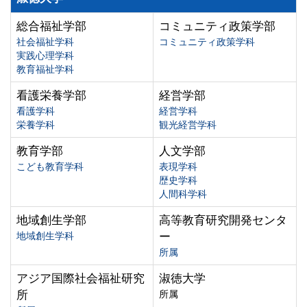
総合福祉学部
コミュニティ政策学部
社会福祉学科
コミュニティ政策学科
実践心理学科
教育福祉学科
看護栄養学部
経営学部
看護学科
経営学科
栄養学科
観光経営学科
教育学部
人文学部
こども教育学科
表現学科
歴史学科
人間科学科
地域創生学部
高等教育研究開発センタ
地域創生学科
ー
所属
アジア国際社会福祉研究
淑徳大学
所
所属