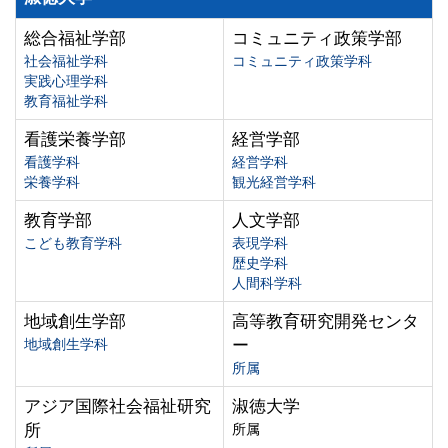
総合福祉学部
コミュニティ政策学部
社会福祉学科
コミュニティ政策学科
実践心理学科
教育福祉学科
看護栄養学部
経営学部
看護学科
経営学科
栄養学科
観光経営学科
教育学部
人文学部
こども教育学科
表現学科
歴史学科
人間科学科
地域創生学部
高等教育研究開発センタ
地域創生学科
ー
所属
アジア国際社会福祉研究
淑徳大学
所
所属