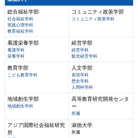
総合福祉学部
コミュニティ政策学部
社会福祉学科
コミュニティ政策学科
実践心理学科
教育福祉学科
看護栄養学部
経営学部
看護学科
経営学科
栄養学科
観光経営学科
教育学部
人文学部
こども教育学科
表現学科
歴史学科
人間科学科
地域創生学部
高等教育研究開発センタ
地域創生学科
ー
所属
アジア国際社会福祉研究
淑徳大学
所
所属