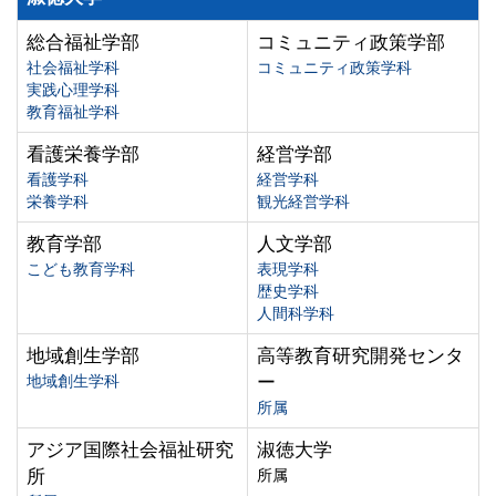
総合福祉学部
コミュニティ政策学部
社会福祉学科
コミュニティ政策学科
実践心理学科
教育福祉学科
看護栄養学部
経営学部
看護学科
経営学科
栄養学科
観光経営学科
教育学部
人文学部
こども教育学科
表現学科
歴史学科
人間科学科
地域創生学部
高等教育研究開発センタ
地域創生学科
ー
所属
アジア国際社会福祉研究
淑徳大学
所
所属