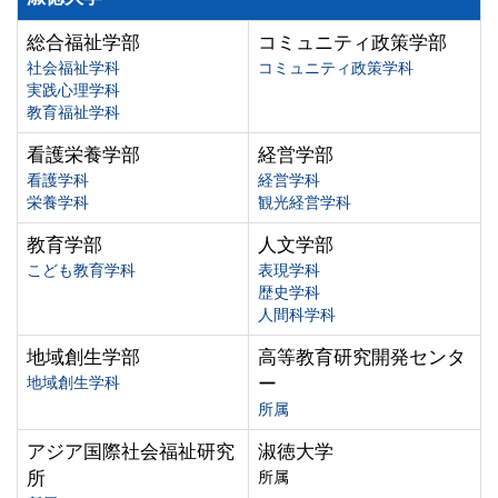
総合福祉学部
コミュニティ政策学部
社会福祉学科
コミュニティ政策学科
実践心理学科
教育福祉学科
看護栄養学部
経営学部
看護学科
経営学科
栄養学科
観光経営学科
教育学部
人文学部
こども教育学科
表現学科
歴史学科
人間科学科
地域創生学部
高等教育研究開発センタ
地域創生学科
ー
所属
アジア国際社会福祉研究
淑徳大学
所
所属