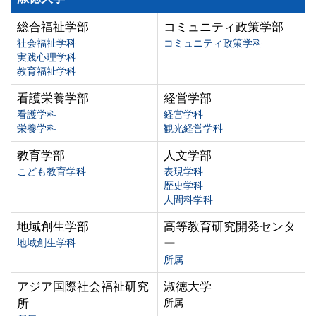
総合福祉学部
コミュニティ政策学部
社会福祉学科
コミュニティ政策学科
実践心理学科
教育福祉学科
看護栄養学部
経営学部
看護学科
経営学科
栄養学科
観光経営学科
教育学部
人文学部
こども教育学科
表現学科
歴史学科
人間科学科
地域創生学部
高等教育研究開発センタ
地域創生学科
ー
所属
アジア国際社会福祉研究
淑徳大学
所
所属