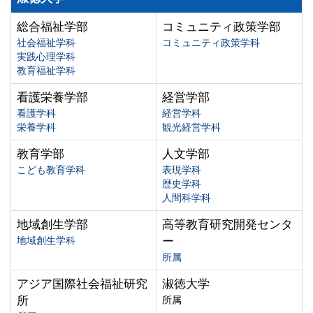
総合福祉学部
コミュニティ政策学部
社会福祉学科
コミュニティ政策学科
実践心理学科
教育福祉学科
看護栄養学部
経営学部
看護学科
経営学科
栄養学科
観光経営学科
教育学部
人文学部
こども教育学科
表現学科
歴史学科
人間科学科
地域創生学部
高等教育研究開発センタ
地域創生学科
ー
所属
アジア国際社会福祉研究
淑徳大学
所
所属