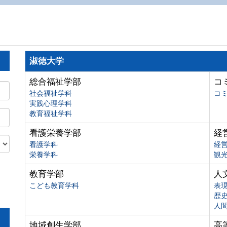
淑徳大学
総合福祉学部
コ
社会福祉学科
コ
実践心理学科
教育福祉学科
看護栄養学部
経
看護学科
経
栄養学科
観
教育学部
人
こども教育学科
表
歴
人
地域創生学部
高