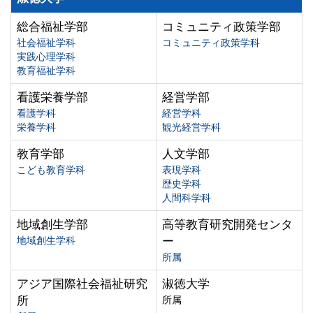
総合福祉学部
コミュニティ政策学部
社会福祉学科
コミュニティ政策学科
実践心理学科
教育福祉学科
看護栄養学部
経営学部
看護学科
経営学科
栄養学科
観光経営学科
教育学部
人文学部
こども教育学科
表現学科
歴史学科
人間科学科
地域創生学部
高等教育研究開発センタ
地域創生学科
ー
所属
アジア国際社会福祉研究
淑徳大学
所
所属