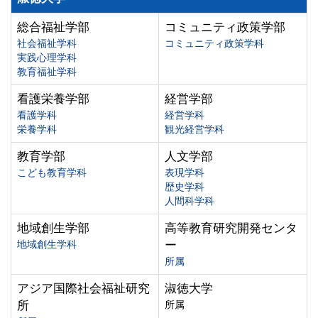
総合福祉学部
コミュニティ政策学部
社会福祉学科
コミュニティ政策学科
実践心理学科
教育福祉学科
看護栄養学部
経営学部
看護学科
経営学科
栄養学科
観光経営学科
教育学部
人文学部
こども教育学科
表現学科
歴史学科
人間科学科
地域創生学部
高等教育研究開発センタ
地域創生学科
ー
所属
アジア国際社会福祉研究
淑徳大学
所
所属