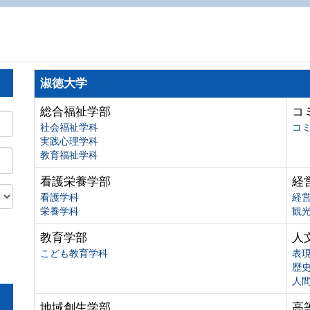
淑徳大学
総合福祉学部
コ
社会福祉学科
コ
実践心理学科
教育福祉学科
看護栄養学部
経
看護学科
経
栄養学科
観
教育学部
人
こども教育学科
表
歴
人
地域創生学部
高