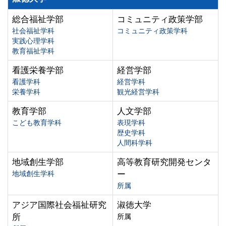
総合福祉学部
コミュニティ政策学部
社会福祉学科
コミュニティ政策学科
実践心理学科
教育福祉学科
看護栄養学部
経営学部
看護学科
経営学科
栄養学科
観光経営学科
教育学部
人文学部
こども教育学科
表現学科
歴史学科
人間科学科
地域創生学部
高等教育研究開発センタ
地域創生学科
ー
所属
アジア国際社会福祉研究
淑徳大学
所
所属