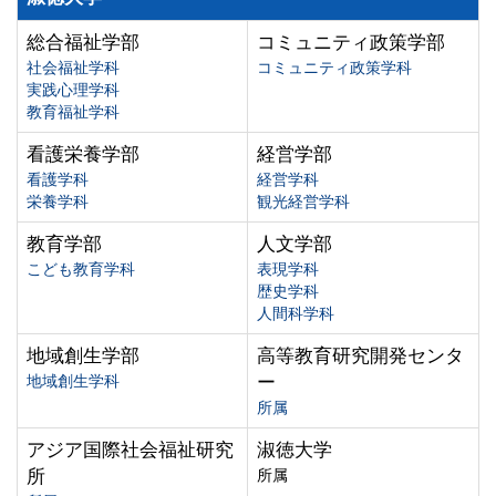
総合福祉学部
コミュニティ政策学部
社会福祉学科
コミュニティ政策学科
実践心理学科
教育福祉学科
看護栄養学部
経営学部
看護学科
経営学科
栄養学科
観光経営学科
教育学部
人文学部
こども教育学科
表現学科
歴史学科
人間科学科
地域創生学部
高等教育研究開発センタ
地域創生学科
ー
所属
アジア国際社会福祉研究
淑徳大学
所
所属