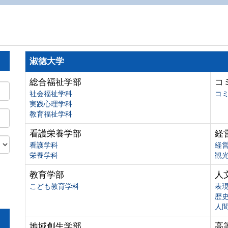
淑徳大学
総合福祉学部
コ
社会福祉学科
コ
実践心理学科
教育福祉学科
看護栄養学部
経
看護学科
経
栄養学科
観
教育学部
人
こども教育学科
表
歴
人
地域創生学部
高