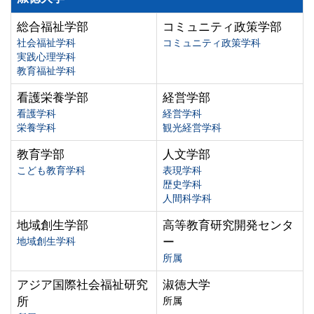
総合福祉学部
コミュニティ政策学部
社会福祉学科
コミュニティ政策学科
実践心理学科
教育福祉学科
看護栄養学部
経営学部
看護学科
経営学科
栄養学科
観光経営学科
教育学部
人文学部
こども教育学科
表現学科
歴史学科
人間科学科
地域創生学部
高等教育研究開発センタ
地域創生学科
ー
所属
アジア国際社会福祉研究
淑徳大学
所
所属