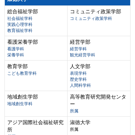
総合福祉学部
コミュニティ政策学部
社会福祉学科
コミュニティ政策学科
実践心理学科
教育福祉学科
看護栄養学部
経営学部
看護学科
経営学科
栄養学科
観光経営学科
教育学部
人文学部
こども教育学科
表現学科
歴史学科
人間科学科
地域創生学部
高等教育研究開発センタ
地域創生学科
ー
所属
アジア国際社会福祉研究
淑徳大学
所
所属