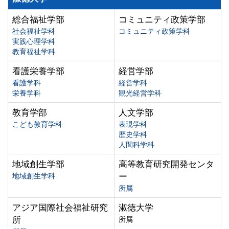
総合福祉学部
コミュニティ政策学部
社会福祉学科
コミュニティ政策学科
実践心理学科
教育福祉学科
看護栄養学部
経営学部
看護学科
経営学科
栄養学科
観光経営学科
教育学部
人文学部
こども教育学科
表現学科
歴史学科
人間科学科
地域創生学部
高等教育研究開発センタ
地域創生学科
ー
所属
アジア国際社会福祉研究
淑徳大学
所
所属