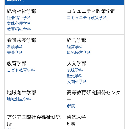
総合福祉学部
コミュニティ政策学部
社会福祉学科
コミュニティ政策学科
実践心理学科
教育福祉学科
看護栄養学部
経営学部
看護学科
経営学科
栄養学科
観光経営学科
教育学部
人文学部
こども教育学科
表現学科
歴史学科
人間科学科
地域創生学部
高等教育研究開発センタ
地域創生学科
ー
所属
アジア国際社会福祉研究
淑徳大学
所
所属