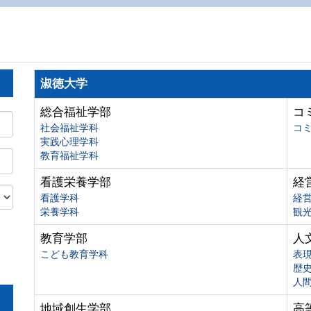
淑徳大学
総合福祉学部
コ
社会福祉学科
コ
実践心理学科
教育福祉学科
看護栄養学部
経
看護学科
経
栄養学科
観
教育学部
人
こども教育学科
表
歴
人
地域創生学部
高