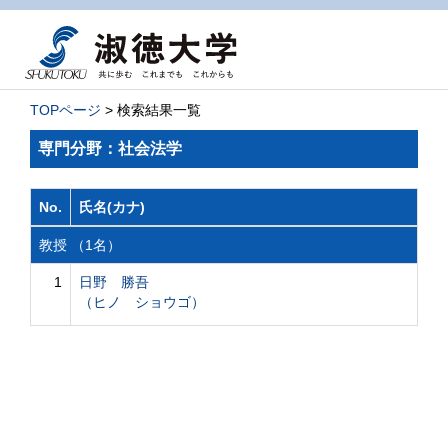
TOPページ
> 検索結果一覧
専門分野：社会法学
No.
氏名(カナ)
教授 （1名）
1
日野 勝吾
（ヒノ ショウゴ）