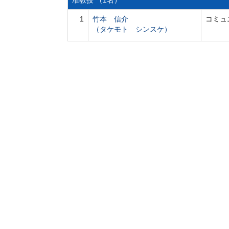
准教授 （1名）
1
竹本 信介
コミュ
（タケモト シンスケ）