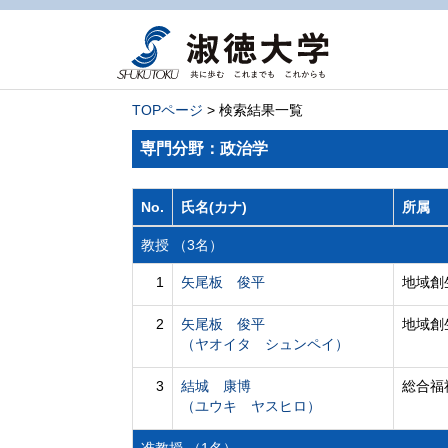
TOPページ
> 検索結果一覧
専門分野：政治学
No.
氏名(カナ)
所属
教授 （3名）
1
矢尾板 俊平
地域創
2
矢尾板 俊平
地域創
（ヤオイタ シュンペイ）
3
結城 康博
総合福
（ユウキ ヤスヒロ）