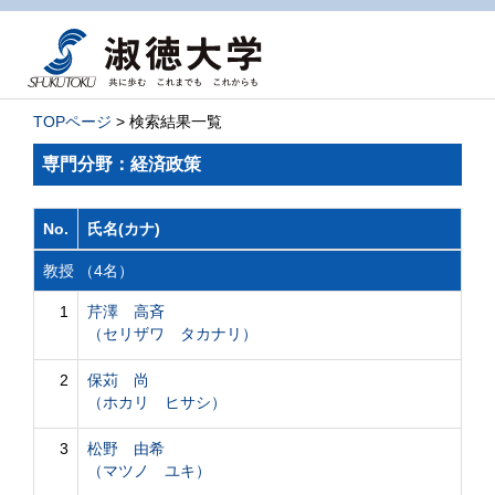
TOPページ
> 検索結果一覧
専門分野：経済政策
No.
氏名(カナ)
教授 （4名）
1
芹澤 高斉
（セリザワ タカナリ）
2
保苅 尚
（ホカリ ヒサシ）
3
松野 由希
（マツノ ユキ）