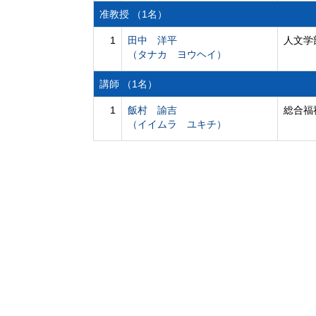
准教授 （1名）
1
田中 洋平
人文学
（タナカ ヨウヘイ）
講師 （1名）
1
飯村 諭吉
総合福
（イイムラ ユキチ）