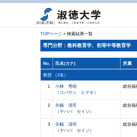
TOPページ
> 検索結果一覧
専門分野：教科教育学、初等中等教育学
No.
氏名(カナ)
所属
教授 （3名）
1
小林 秀樹
総合福
（コバヤシ ヒデキ）
2
矢幅 清司
総合福
（ヤハバ セイジ）
3
矢幅 清司
総合福
（ヤハバ セイジ）