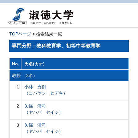
TOPページ
> 検索結果一覧
専門分野：教科教育学、初等中等教育学
No.
氏名(カナ)
教授 （3名）
1
小林 秀樹
（コバヤシ ヒデキ）
2
矢幅 清司
（ヤハバ セイジ）
3
矢幅 清司
（ヤハバ セイジ）