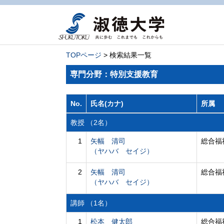
TOPページ
> 検索結果一覧
専門分野：特別支援教育
No.
氏名(カナ)
所属
教授 （2名）
1
矢幅 清司
総合福
（ヤハバ セイジ）
2
矢幅 清司
総合福
（ヤハバ セイジ）
講師 （1名）
1
松本 健太郎
総合福