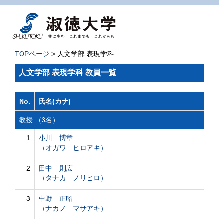
TOPページ
> 人文学部 表現学科
人文学部 表現学科 教員一覧
No.
氏名(カナ)
教授 （3名）
1
小川 博章
（オガワ ヒロアキ）
2
田中 則広
（タナカ ノリヒロ）
3
中野 正昭
（ナカノ マサアキ）