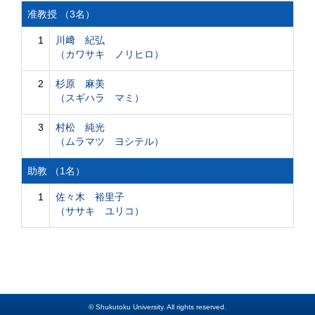
准教授 （3名）
1
川﨑 紀弘
（カワサキ ノリヒロ）
2
杉原 麻美
（スギハラ マミ）
3
村松 純光
（ムラマツ ヨシテル）
助教 （1名）
1
佐々木 裕里子
（ササキ ユリコ）
© Shukutoku University. All rights reserved.