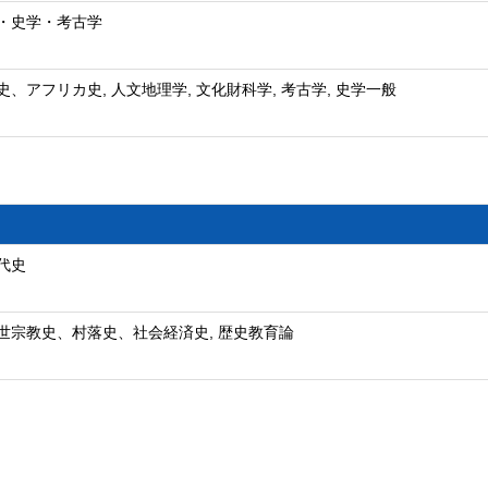
・史学・考古学
史、アフリカ史, 人文地理学, 文化財科学, 考古学, 史学一般
代史
世宗教史、村落史、社会経済史, 歴史教育論