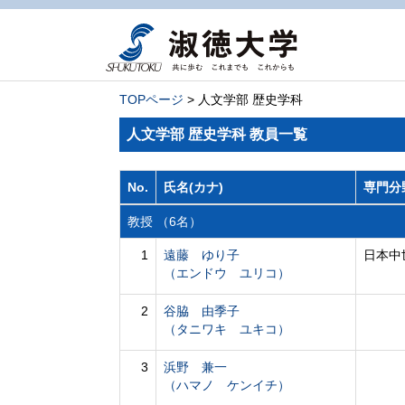
TOPページ
> 人文学部 歴史学科
人文学部 歴史学科 教員一覧
No.
氏名(カナ)
専門分
教授 （6名）
1
遠藤 ゆり子
日本中
（エンドウ ユリコ）
2
谷脇 由季子
（タニワキ ユキコ）
3
浜野 兼一
（ハマノ ケンイチ）