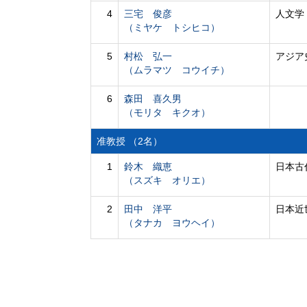
4
三宅 俊彦
人文学
（ミヤケ トシヒコ）
5
村松 弘一
アジア
（ムラマツ コウイチ）
6
森田 喜久男
（モリタ キクオ）
准教授 （2名）
1
鈴木 織恵
日本古
（スズキ オリエ）
2
田中 洋平
日本近
（タナカ ヨウヘイ）