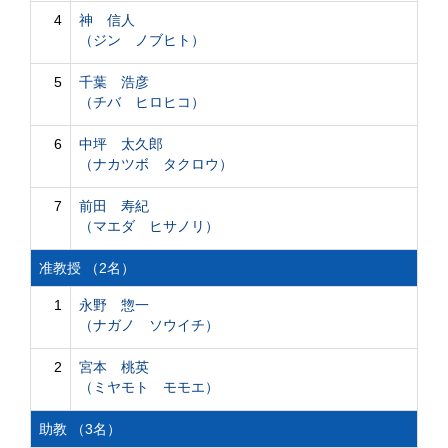
4
神 信人
（ジン ノブヒト）
5
千葉 浩彦
（チバ ヒロヒコ）
6
中坪 太久郎
（ナカツボ タクロウ）
7
前田 寿紀
（マエダ ヒサノリ）
准教授 （2名）
1
永野 惣一
（ナガノ ソウイチ）
2
宮本 桃英
（ミヤモト モモエ）
助教 （3名）