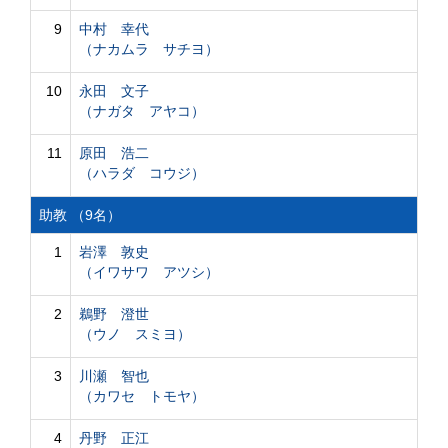
9
中村 幸代
（ナカムラ サチヨ）
10
永田 文子
（ナガタ アヤコ）
11
原田 浩二
（ハラダ コウジ）
助教 （9名）
1
岩澤 敦史
（イワサワ アツシ）
2
鵜野 澄世
（ウノ スミヨ）
3
川瀬 智也
（カワセ トモヤ）
4
丹野 正江