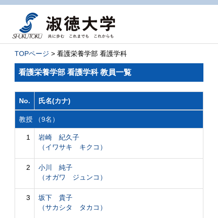
TOPページ
> 看護栄養学部 看護学科
看護栄養学部 看護学科 教員一覧
No.
氏名(カナ)
教授 （9名）
1
岩崎 紀久子
（イワサキ キクコ）
2
小川 純子
（オガワ ジュンコ）
3
坂下 貴子
（サカシタ タカコ）