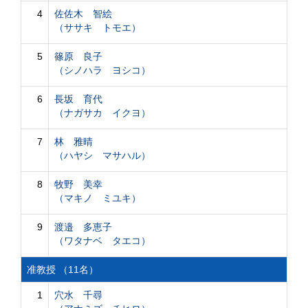
4
佐佐木 智絵
（ササキ トモエ）
5
篠原 良子
（シノハラ ヨシコ）
6
長坂 育代
（ナガサカ イクヨ）
7
林 雅晴
（ハヤシ マサハル）
8
牧野 美幸
（マキノ ミユキ）
9
渡邉 多恵子
（ワタナベ タエコ）
准教授 （11名）
1
穴水 千尋