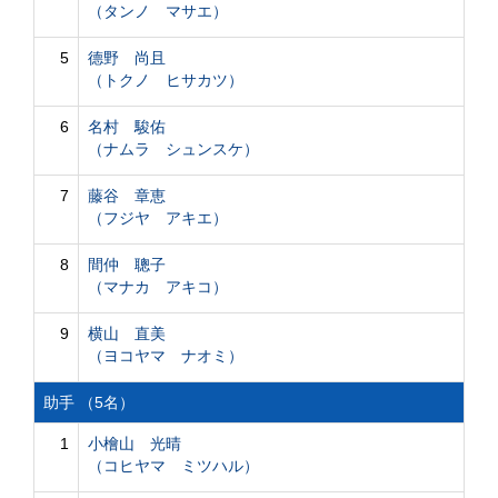
（タンノ マサエ）
5
德野 尚且
（トクノ ヒサカツ）
6
名村 駿佑
（ナムラ シュンスケ）
7
藤谷 章恵
（フジヤ アキエ）
8
間仲 聰子
（マナカ アキコ）
9
横山 直美
（ヨコヤマ ナオミ）
助手 （5名）
1
小檜山 光晴
（コヒヤマ ミツハル）