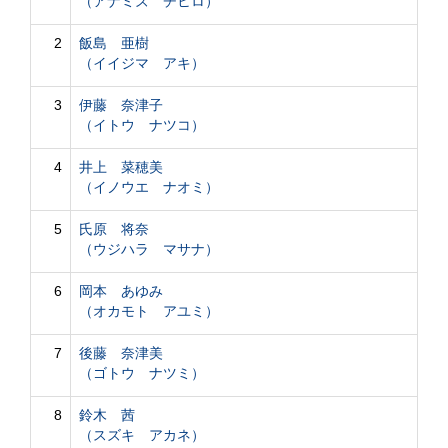
（アナミズ チヒロ）
2
飯島 亜樹
（イイジマ アキ）
3
伊藤 奈津子
（イトウ ナツコ）
4
井上 菜穂美
（イノウエ ナオミ）
5
氏原 将奈
（ウジハラ マサナ）
6
岡本 あゆみ
（オカモト アユミ）
7
後藤 奈津美
（ゴトウ ナツミ）
8
鈴木 茜
（スズキ アカネ）