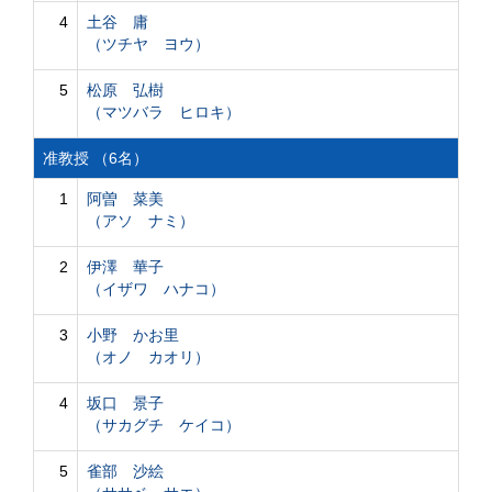
4
土谷 庸
（ツチヤ ヨウ）
5
松原 弘樹
（マツバラ ヒロキ）
准教授 （6名）
1
阿曽 菜美
（アソ ナミ）
2
伊澤 華子
（イザワ ハナコ）
3
小野 かお里
（オノ カオリ）
4
坂口 景子
（サカグチ ケイコ）
5
雀部 沙絵