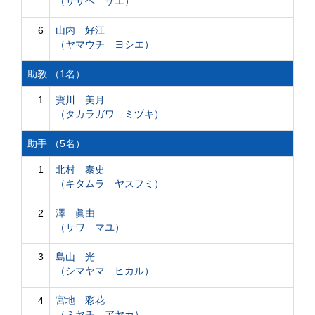
（ササベ サエ）
6
山内 好江
（ヤマウチ ヨシエ）
助教 （1名）
1
寶川 美月
（タカラガワ ミヅキ）
助手 （5名）
1
北村 泰史
（キタムラ ヤスフミ）
2
澤 眞由
（サワ マユ）
3
島山 光
（シマヤマ ヒカル）
4
宮地 彩花
（ミヤチ アヤカ）