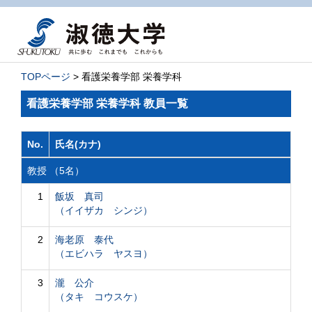
TOPページ
> 看護栄養学部 栄養学科
看護栄養学部 栄養学科 教員一覧
No.
氏名(カナ)
教授 （5名）
1
飯坂 真司
（イイザカ シンジ）
2
海老原 泰代
（エビハラ ヤスヨ）
3
瀧 公介
（タキ コウスケ）