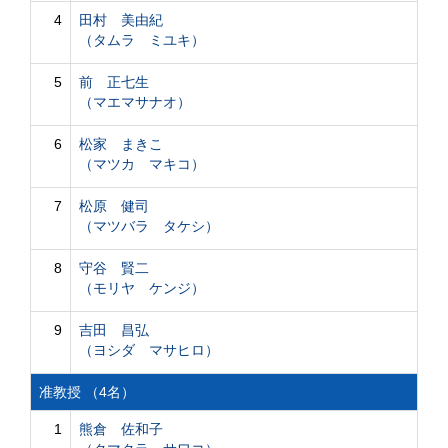
4
田村 美由紀
（タムラ ミユキ）
5
前 正七生
（マエマサナオ）
6
松家 まきこ
（マツカ マキコ）
7
松原 健司
（マツバラ タケシ）
8
守谷 賢二
（モリヤ ケンジ）
9
吉田 昌弘
（ヨシダ マサヒロ）
准教授 （4名）
1
熊倉 佐和子