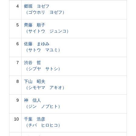
4
郷堀 ヨゼフ
（ゴウホリ ヨゼフ）
5
齊藤 順子
（サイトウ ジュンコ）
6
佐藤 まゆみ
（サトウ マユミ）
7
渋谷 哲
（シブヤ サトシ）
8
下山 昭夫
（シモヤマ アキオ）
9
神 信人
（ジン ノブヒト）
10
千葉 浩彦
（チバ ヒロヒコ）