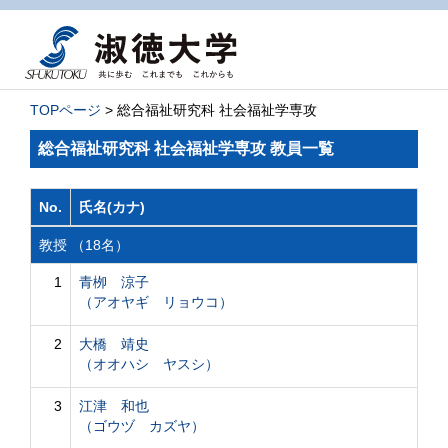
TOPページ
> 総合福祉研究科 社会福祉学専攻
総合福祉研究科 社会福祉学専攻 教員一覧
No.
氏名(カナ)
教授 （18名）
1
青栁 涼子
（アオヤギ リョウコ）
2
大橋 靖史
（オオハシ ヤスシ）
3
江津 和也
（ゴウヅ カズヤ）